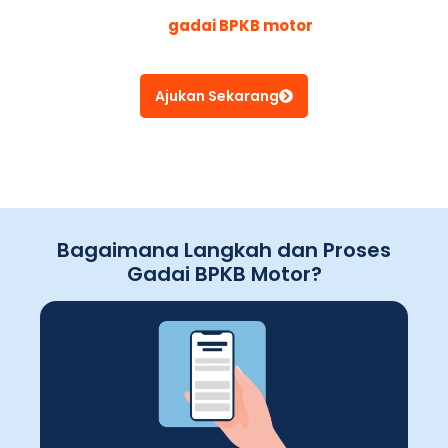
Solusinya
Pengajuan
gadai BPKB motor
cepat
disetujui
Ajukan Sekarang
Bagaimana Langkah dan Proses
Gadai BPKB Motor?