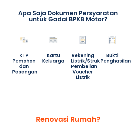
Apa Saja Dokumen Persyaratan
untuk Gadai BPKB Motor?
KTP
Kartu
Rekening
Bukti
Pemohon
Keluarga
Listrik/Struk
Penghasilan
dan
Pembelian
Pasangan
Voucher
Listrik
Butuh dana tunai untuk
Renovasi Rumah?
Tenang, BAF Dana Syariah