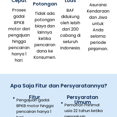
Cepat
Luas
Potongan
Asuransi
Proses
BAF
Kendaraan
Tidak ada
gadai
didukung
dan Jiwa
potongan
BPKB
oleh lebih
untuk
biaya dan
motor dari
dari 200
Anda
lainnya
pengajuan
cabang di
selama
ketika
hingga
seluruh
periode
pencairan
pencairan
Indonesia.
pinjaman.
dana ke
hanya 1
Konsumen.
hari.
Apa Saja Fitur dan Persyaratannya?
Fitur
Persyaratan
Pengajuan gadai
Umum
Pemohon minimal
BPKB motor hingga
usia 22 tahun ketika
pencairan hanya 1
pengajuan